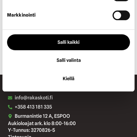
Paytrail Oyj, y-tunnus: 2122839-7
Markkinointi
Innova 2
Lutakonaukio 7
40100 Jyväskylä
https://www.paytrail.com/kuluttaja/tietoa-maksamisesta
Salli kaikki
Salli valinta
Kiellä
info@rakaskoti.fi
+358 413 181 335
Burmanintie 12 A, ESPOO
Aukioloajat ark. klo 8:00-16:00
Y-Tunnus: 3270826-5