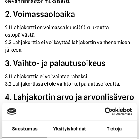
olevan hinnaston mukaisesti.
2. Voimassaoloaika
2.1 Lahjakortti on voimassa kuusi (6) kuukautta
ostopäivästä.
2.2 Lahjakorttia ei voi käyttää lahjakortin vanhenemisen
jälkeen.
3. Vaihto- ja palautusoikeus
3.1 Lahjakorttia ei voi vaihtaa rahaksi.
3.2 Lahjakortissa ei ole vaihto- tai palautusoikeutta.
4. Lahjakortin arvo ja arvonlisävero
4.1 Lahjakortin arvon voi selvittää ottamalla yhteyttä
Rakas Koti asiakaspalveluun. Yhteystiedot löytyvät
tämän sivun alalaidassa ja Rakas Kodin verkkosivuilla.
Suostumus
Yksityiskohdat
Tietoja
4.2 Lahjakortin arvonlisävero on nolla (0) prosenttia.