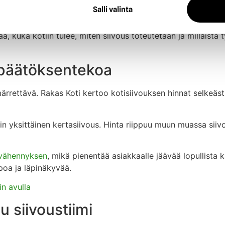
en saman tutun siivoojan. Tämä tekee palvelusta henkilökoh
Salli valinta
ä, kuka kotiin tulee, miten siivous toteutetaan ja millaista 
a päätöksentekoa
ärrettävä. Rakas Koti kertoo kotisiivouksen hinnat selkeästi
uin yksittäinen kertasiivous. Hinta riippuu muun muassa sii
svähennyksen
, mikä pienentää asiakkaalle jäävää lopullista 
poa ja läpinäkyvää.
in avulla
u siivoustiimi