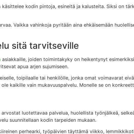
käsittelee kodin pintoja, esineitä ja kalusteita. Siksi on tä
rvaa. Vaikka vahinkoja pyritään aina ehkäisemään huolellisell
u sitä tarvitseville
a
asiakkaille, joiden toimintakyky on heikentynyt esimerkiks
vitsevat apua arjen sujumiseen.
eiselle, toipilaalle tai henkilölle, jonka omat voimavarat ei
ole kaikille vain mukavuuspalvelu. Monelle se on konkreetti
 arvostat luotettavaa palvelua, huolellista työnjälkeä, selke
lvelu suunnitellaan kodin tarpeiden mukaan.
kiireinen perhearki, työpäivien täyttämä viikko, lemmikkikoti