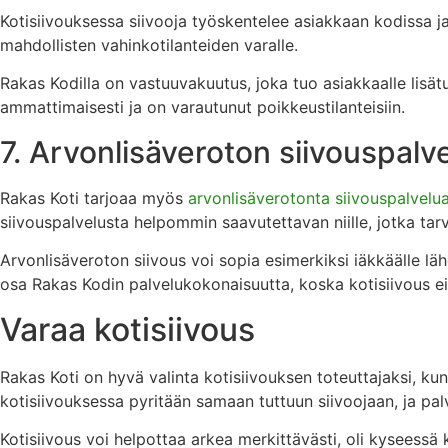
Kotisiivouksessa siivooja työskentelee asiakkaan kodissa ja 
mahdollisten vahinkotilanteiden varalle.
Rakas Kodilla on vastuuvakuutus, joka tuo asiakkaalle lisätu
ammattimaisesti ja on varautunut poikkeustilanteisiin.
7. Arvonlisäveroton siivouspalvel
Rakas Koti tarjoaa myös
arvonlisäverotonta siivouspalvelu
siivouspalvelusta helpommin saavutettavan niille, jotka tar
Arvonlisäveroton siivous voi sopia esimerkiksi iäkkäälle läh
osa Rakas Kodin palvelukokonaisuutta, koska kotisiivous ei 
Varaa kotisiivous
Rakas Koti on hyvä valinta kotisiivouksen toteuttajaksi, kun
kotisiivouksessa pyritään samaan tuttuun siivoojaan, ja pa
Kotisiivous voi helpottaa arkea merkittävästi, oli kyseessä 