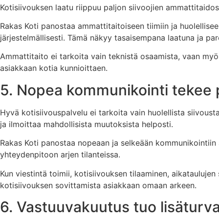
Kotisiivouksen laatu riippuu paljon siivoojien ammattitaidos
Rakas Koti panostaa ammattitaitoiseen tiimiin ja huolellisee
järjestelmällisesti. Tämä näkyy tasaisempana laatuna ja p
Ammattitaito ei tarkoita vain teknistä osaamista, vaan myös 
asiakkaan kotia kunnioittaen.
5. Nopea kommunikointi tekee 
Hyvä kotisiivouspalvelu ei tarkoita vain huolellista siivo
ja ilmoittaa mahdollisista muutoksista helposti.
Rakas Koti panostaa nopeaan ja selkeään kommunikointiin
yhteydenpitoon arjen tilanteissa.
Kun viestintä toimii, kotisiivouksen tilaaminen, aikatauluj
kotisiivouksen sovittamista asiakkaan omaan arkeen.
6. Vastuuvakuutus tuo lisäturv