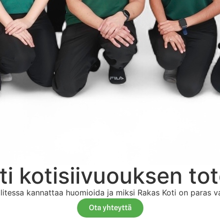
ti kotisiivuouksen to
litessa kannattaa huomioida ja miksi Rakas Koti on paras val
Ota yhteyttä