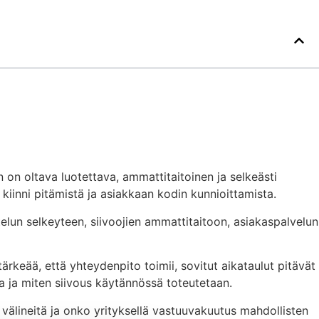
 on oltava luotettava, ammattitaitoinen ja selkeästi
kiinni pitämistä ja asiakkaan kodin kunnioittamista.
elun selkeyteen, siivoojien ammattitaitoon, asiakaspalvelun
tärkeää, että yhteydenpito toimii, sovitut aikataulut pitävät
aa ja miten siivous käytännössä toteutetaan.
 välineitä ja onko yrityksellä vastuuvakuutus mahdollisten