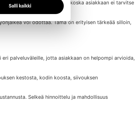
taisempaa ja helpottaa arkea, koska asiakkaan ei tarvitse
Salli kaikki
työnjälkeä voi odottaa. Tämä on erityisen tärkeää silloin,
 eri palveluväleille, jotta asiakkaan on helpompi arvioida,
vouksen kestosta, kodin koosta, siivouksen
kustannusta. Selkeä hinnoittelu ja mahdollisuus