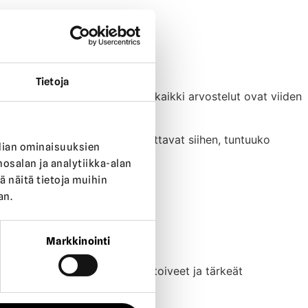
Tietoja
essa 59 asiakasarvostelua, ja kaikki arvostelut ovat viiden
avuuteen.
 asioista kiinni pitäminen vaikuttavat siihen, tuntuuko
dian ominaisuuksien
salan ja analytiikka-alan
 näitä tietoja muihin
akas Kodin luotettavuutta.
an.
Markkinointi
ooja tuntee kodin, asiakkaan toiveet ja tärkeät