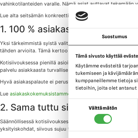
vahinkotilanteiden varalle. Nämä asiat auttavat tekemään va
Lue alta seitsämän konkreettista syytä miksi valita meidät k
1. 100 % asiakastyytyväisyys k
Suostumus
Yksi tärkeimmistä syistä valita Rakas Koti kotisiivouksen t
tähden arvioita. Tämä kertoo siitä, että asiakkaat ovat olle
Tämä sivusto käyttää eväste
Kotisiivouksessa pienillä asioilla on suuri merkitys. Täsmälli
Käytämme evästeitä tarjoam
palvelu asiakkaasta turvalliselta ja vaivattomalta.
tukemiseen ja kävijämääräm
kumppaneillemme tietoja si
Hyvä asiakaspalaute ei perustu vain lupauksiin, vaan todell
tietoihin, joita olet antanut
Lue
asiakaskokemuksistamme täältä
.
Suostumuksen
2. Sama tuttu siivooja tuo jatk
Välttämätön
valinta
Säännöllisessä kotisiivouksessa on suuri etu, jos asiakkaal
yksityiskohdat, siivous sujuu tehokkaammin ja lopputulos