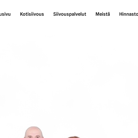
usivu
Kotisiivous
Siivouspalvelut
Meistä
Hinnast