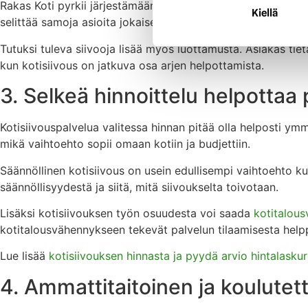
Rakas Koti pyrkii järjestämään säännölliseen kotisiivoukse
Kiellä
selittää samoja asioita jokaisella käynnillä uudelleen.
Tutuksi tuleva siivooja lisää myös luottamusta. Asiakas tietä
kun kotisiivous on jatkuva osa arjen helpottamista.
3. Selkeä hinnoittelu helpotta
Kotisiivouspalvelua valitessa hinnan pitää olla helposti ymm
mikä vaihtoehto sopii omaan kotiin ja budjettiin.
Säännöllinen kotisiivous on usein edullisempi vaihtoehto k
säännöllisyydestä ja siitä, mitä siivoukselta toivotaan.
Lisäksi kotisiivouksen työn osuudesta voi saada
kotitalou
kotitalousvähennykseen tekevät palvelun tilaamisesta help
Lue lisää
kotisiivouksen hinnasta ja pyydä arvio hintalaskur
4. Ammattitaitoinen ja koulutett