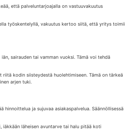
rkeää, että palveluntarjoajalla on vastuuvakuutus
a työskentelyllä, vakuutus kertoo siitä, että yritys toimii
i iän, sairauden tai vamman vuoksi. Tämä voi tehdä
vät riitä kodin siisteydestä huolehtimiseen. Tämä on tärkeä
nen arjen tuki.
ää hinnoittelua ja sujuvaa asiakaspalvelua. Säännöllisessä
, iäkkään läheisen avuntarve tai halu pitää koti