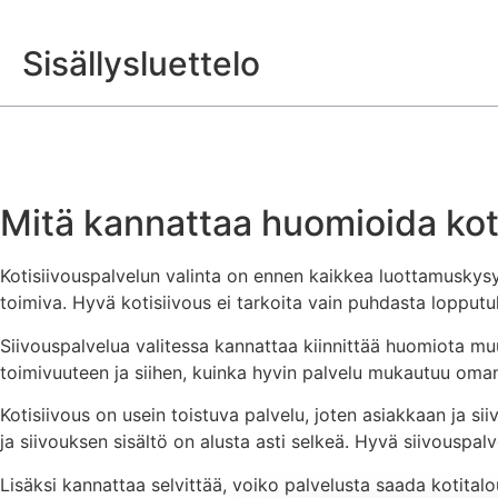
Sisällysluettelo
Mitä kannattaa huomioida koti
Kotisiivouspalvelun valinta on ennen kaikkea luottamuskysym
toimiva. Hyvä kotisiivous ei tarkoita vain puhdasta lopputu
Siivouspalvelua valitessa kannattaa kiinnittää huomiota mu
toimivuuteen ja siihen, kuinka hyvin palvelu mukautuu oman 
Kotisiivous on usein toistuva palvelu, joten asiakkaan ja si
ja siivouksen sisältö on alusta asti selkeä. Hyvä siivouspa
Lisäksi kannattaa selvittää, voiko palvelusta saada kotita