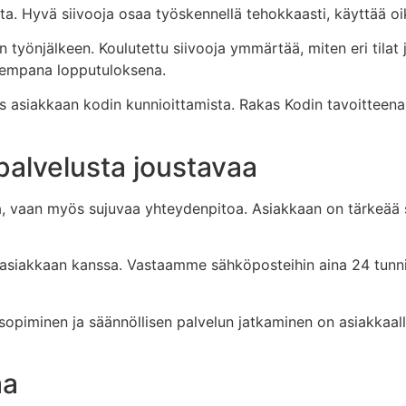
ta. Hyvä siivooja osaa työskennellä tehokkaasti, käyttää oik
n työnjälkeen. Koulutettu siivooja ymmärtää, miten eri tilat
arempana lopputuloksena.
asiakkaan kodin kunnioittamista. Rakas Kodin tavoitteena on,
palvelusta joustavaa
usta, vaan myös sujuvaa yhteydenpitoa. Asiakkaan on tärkeää
 asiakkaan kanssa. Vastaamme sähköposteihin aina 24 tun
en sopiminen ja säännöllisen palvelun jatkaminen on asiakkaa
aa