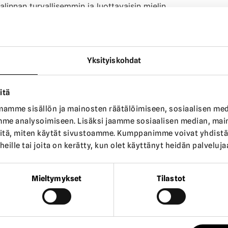
linnan turvallisemmin ja luottavaisin mielin.
otisiivouksen toteuttajaksi!
ertoo palvelun laadusta
Yksityiskohdat
oteuttajaksi on asiakkaiden antama palaute. Meillä on Googl
et tyytyväisiä sekä siivouksen laatuun että palvelun luotett
itä
syys, huolellinen työnjälki, ystävällinen palvelu ja sovituista
amme sisällön ja mainosten räätälöimiseen, sosiaalisen me
me analysoimiseen. Lisäksi jaamme sosiaalisen median, maino
itä, miten käytät sivustoamme. Kumppanimme voivat yhdistää
isiin kokemuksiin. Siksi asiakasarvostelut ovat tärkeä osa R
 heille tai joita on kerätty, kun olet käyttänyt heidän palveluja
uvuutta arkeen
Mieltymykset
Tilastot
la käy mahdollisuuksien mukaan sama tuttu siivooja. Kun siiv
 vastaa paremmin odotuksia.