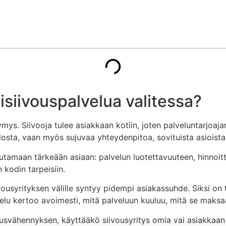
siivouspalvelua valitessa?
ys. Siivooja tulee asiakkaan kotiin, joten palveluntarjoajan
losta, vaan myös sujuvaa yhteydenpitoa, sovituista asioista 
utamaan tärkeään asiaan: palvelun luotettavuuteen, hinnoitt
kodin tarpeisiin.
ivousyrityksen välille syntyy pidempi asiakassuhde. Siksi on 
lvelu kertoo avoimesti, mitä palveluun kuuluu, mitä se maks
lousvähennyksen, käyttääkö siivousyritys omia vai asiakkaan